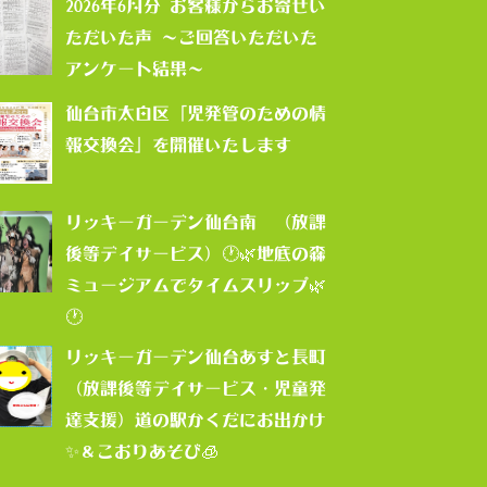
2026年6月分 お客様からお寄せい
ただいた声 ～ご回答いただいた
アンケート結果～
仙台市太白区「児発管のための情
報交換会」を開催いたします
リッキーガーデン仙台南 （放課
後等デイサービス）🕐🌿地底の森
ミュージアムでタイムスリップ🌿
🕐
リッキーガーデン仙台あすと長町
（放課後等デイサービス・児童発
達支援）道の駅かくだにお出かけ
✨＆こおりあそび🧊