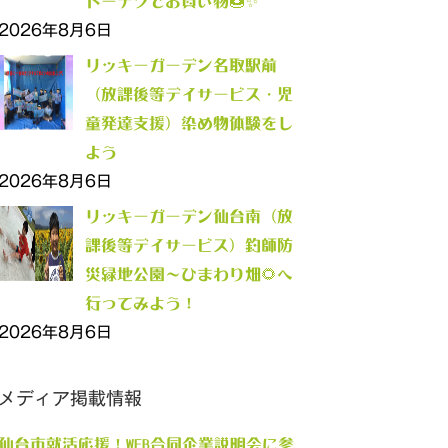
ドーナツでお買い物🍩✨
2026年8月6日
リッキーガーデン名取駅前
（放課後等デイサービス・児
童発達支援）染め物体験をし
よう
2026年8月6日
リッキーガーデン仙台南（放
課後等デイサービス）釣師防
災緑地公園～ひまわり畑🌻へ
行ってみよう！
2026年8月6日
メディア掲載情報
仙台市就活応援！WEB合同企業説明会に参