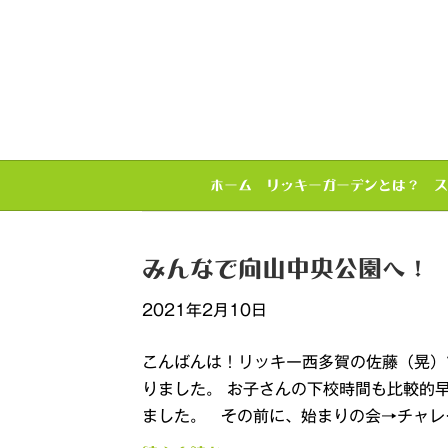
ホーム
リッキーガーデンとは？
ス
2021年2月10日のアーカイブ
みんなで向山中央公園へ！
2021年2月10日
こんばんは！リッキー西多賀の佐藤（晃）
りました。 お子さんの下校時間も比較的
ました。 その前に、始まりの会→チャレ