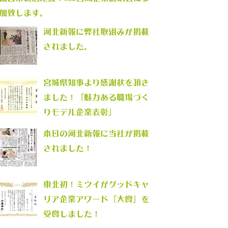
加致します。
河北新報に弊社取組みが掲載
されました。
宮城県知事より感謝状を頂き
ました！「魅力ある職場づく
りモデル企業表彰」
本日の河北新報に当社が掲載
されました！
東北初！ミツイがグッドキャ
リア企業アワード「大賞」を
受賞しました！