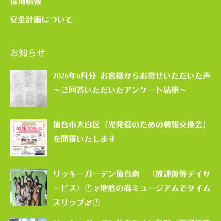
採用情報
安全計画について
お知らせ
2026年6月分 お客様からお寄せいただいた声
～ご回答いただいたアンケート結果～
仙台市太白区「児発管のための情報交換会」
を開催いたします
リッキーガーデン仙台南 （放課後等デイサ
ービス）🕐🌿地底の森ミュージアムでタイム
スリップ🌿🕐