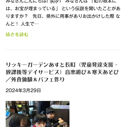
みなさんこんにちは꒰՞o̴̶̷̤ᾥo̴̶̷̤՞꒱ みなさんは 「虹の根本に
は、お宝が埋まっている」 という伝説を聞いたことがあ
りますか？ 先日、県外に用事がありお出かけした際 な
んと！ 人生で…
続きを読む
リッキーガーデンあすと長町（児童発達支援・
放課後等デイサービス）音楽遊び＆寒天あそび
／外食体験＆パフェ作り
2024年3月29日