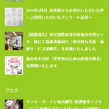
2026年6月分 お客様からお寄せいただいた声
～ご回答いただいたアンケート結果～
【開催報告】星槎国際高等学校仙台学習セン
ター様にて保護者様向け「就労移行支援・福
祉サービス説明会」を実施いたしました
仙台市太白区「児発管のための情報交換会」
を開催いたします
ブログ
リッキーガーデン仙台柳生(放課後等デイサ
ービス)名取エアリ（イオンモール名取様）