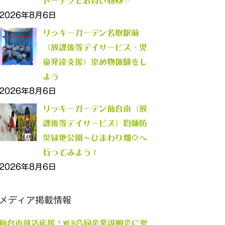
ドーナツでお買い物🍩✨
2026年8月6日
リッキーガーデン名取駅前
（放課後等デイサービス・児
童発達支援）染め物体験をし
よう
2026年8月6日
リッキーガーデン仙台南（放
課後等デイサービス）釣師防
災緑地公園～ひまわり畑🌻へ
行ってみよう！
2026年8月6日
メディア掲載情報
仙台市就活応援！WEB合同企業説明会に参