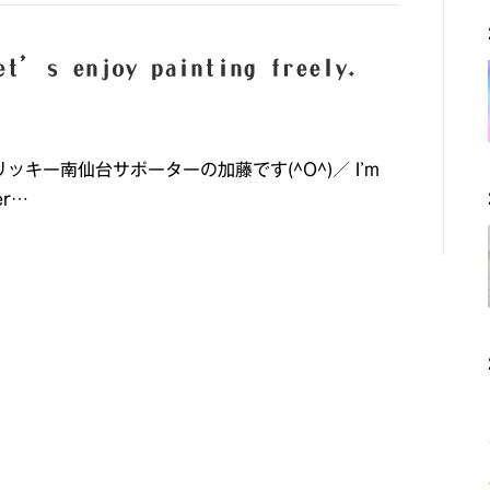
njoy painting freely.
. リッキー南仙台サポーターの加藤です(^O^)／ I’m
er…