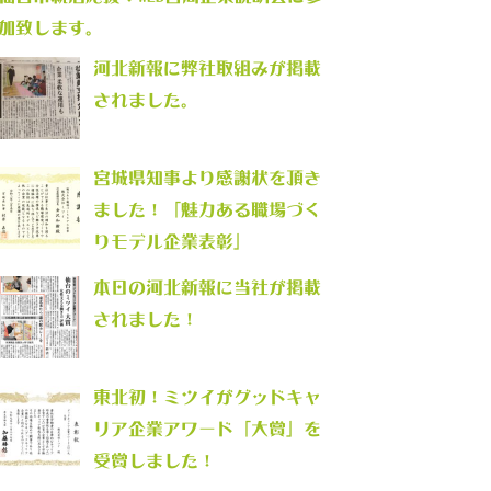
加致します。
河北新報に弊社取組みが掲載
されました。
宮城県知事より感謝状を頂き
ました！「魅力ある職場づく
りモデル企業表彰」
本日の河北新報に当社が掲載
されました！
東北初！ミツイがグッドキャ
リア企業アワード「大賞」を
受賞しました！