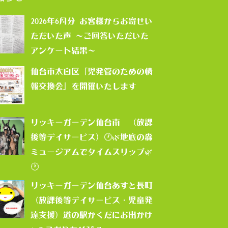
2026年6月分 お客様からお寄せい
ただいた声 ～ご回答いただいた
アンケート結果～
仙台市太白区「児発管のための情
報交換会」を開催いたします
リッキーガーデン仙台南 （放課
後等デイサービス）🕐🌿地底の森
ミュージアムでタイムスリップ🌿
🕐
リッキーガーデン仙台あすと長町
（放課後等デイサービス・児童発
達支援）道の駅かくだにお出かけ