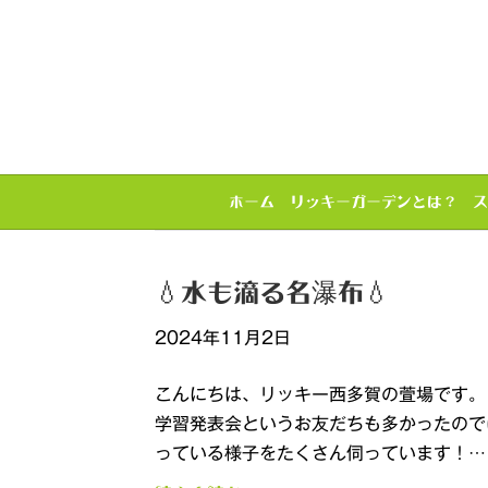
ホーム
リッキーガーデンとは？
ス
2024年11月2日のアーカイブ
💧水も滴る名瀑布💧
2024年11月2日
こんにちは、リッキー西多賀の萱場です。
学習発表会というお友だちも多かったので
っている様子をたくさん伺っています！…